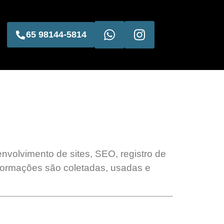
65 98144-5814
envolvimento de sites, SEO, registro de
nformações são coletadas, usadas e